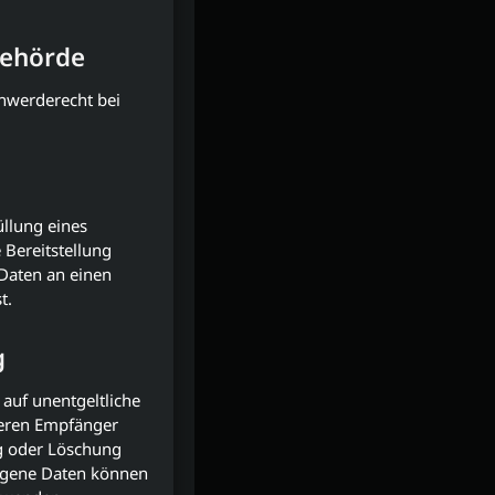
behörde
chwerderecht bei
üllung eines
 Bereitstellung
 Daten an einen
t.
g
auf unentgeltliche
deren Empfänger
ng oder Löschung
ogene Daten können